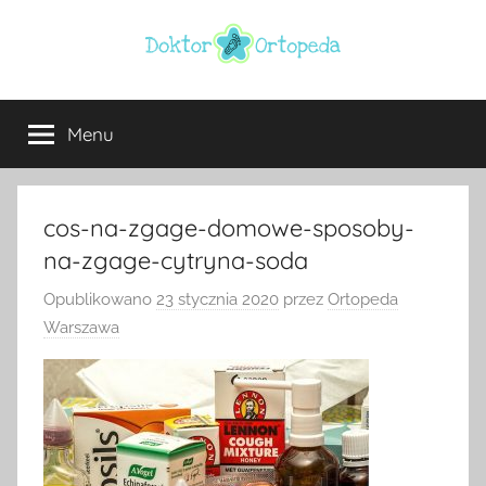
Przejdź
do
treści
Doktor
ortopeda
Warszawa,
Menu
ortopeda
usg
Warszawa,
ginekolog,
Warszawa
urolog,
cos-na-zgage-domowe-sposoby-
dietetyk
na-zgage-cytryna-soda
Opublikowano
23 stycznia 2020
przez
Ortopeda
Warszawa