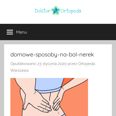
Przejdź
do
treści
Doktor
ortopeda
Warszawa,
Menu
ortopeda
usg
Warszawa,
ginekolog,
Warszawa
urolog,
domowe-sposoby-na-bol-nerek
dietetyk
Opublikowano
23 stycznia 2020
przez
Ortopeda
Warszawa