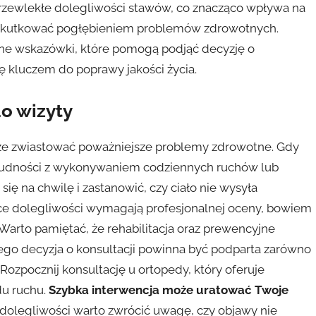
zewlekłe dolegliwości stawów, co znacząco wpływa na
 skutkować pogłębieniem problemów zdrowotnych.
yczne wskazówki, które pomogą podjąć decyzję o
ię kluczem do poprawy jakości życia.
o wizyty
że zwiastować poważniejsze problemy zdrowotne. Gdy
trudności z wykonywaniem codziennych ruchów lub
ię na chwilę i zastanowić, czy ciało nie wysyła
e dolegliwości wymagają profesjonalnej oceny, bowiem
Warto pamiętać, że rehabilitacja oraz prewencyjne
tego decyzja o konsultacji powinna być podparta zarówno
Rozpocznij konsultację u ortopedy, który oferuje
du ruchu.
Szybka interwencja może uratować Twoje
 dolegliwości warto zwrócić uwagę, czy objawy nie