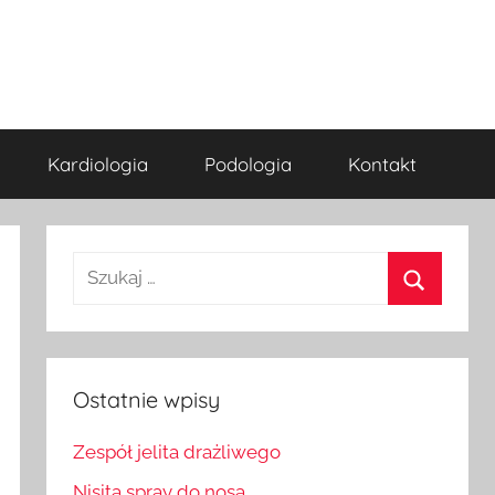
Kardiologia
Podologia
Kontakt
Szukaj:
Szukaj
Ostatnie wpisy
Zespół jelita drażliwego
Nisita spray do nosa