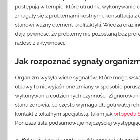
postępują w tempie, które utrudnia wykonywanie co
zmagały się z problemami kostnymi, konsultacja z
stanowi ważny element profilaktyki. Wiedza oraz 
dają pewność, że problemy nie pozostaną bez profes
radość z aktywności.
Jak rozpoznać sygnały organiz
Organizm wysyła wiele sygnałów, które mogą wska
objawy to niewyjaśnione zmiany w sposobie porusza
wykonywaniu codziennych czynności. Zignorowan
stanu zdrowia, co często wymaga długotrwałej reha
kontakt z lokalnym specjalistą, takim jak
ortopeda 
Poniższa lista podsumowuje najczęściej występując
Ból nasilający się podczas aktywności i utrzymu