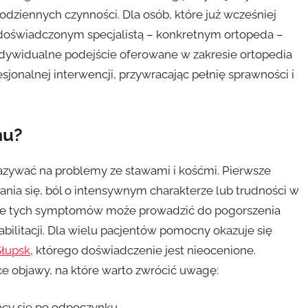
dziennych czynności. Dla osób, które już wcześniej
 doświadczonym specjalistą – konkretnym ortopeda –
indywidualne podejście oferowane w zakresie ortopedia
jonalnej interwencji, przywracając pełnię sprawności i
mu?
zywać na problemy ze stawami i kośćmi. Pierwsze
nia się, ból o intensywnym charakterze lub trudności w
ie tych symptomów może prowadzić do pogorszenia
bilitacji. Dla wielu pacjentów pomocny okazuje się
Słupsk
, którego doświadczenie jest nieocenione.
e objawy, na które warto zwrócić uwagę:
jący się po odpoczynku