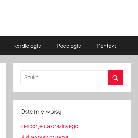
Kardiologia
Podologia
Kontakt
Szukaj:
Szukaj
Ostatnie wpisy
Zespół jelita drażliwego
Nisita spray do nosa