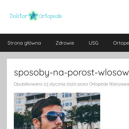
Przejdź
do
treści
Doktor
ortopeda
Warszawa,
Strona główna
Zdrowie
USG
Ortope
usg
ortopeda
Warszawa,
ginekolog,
Warszawa
urolog,
sposoby-na-porost-wlosow
dietetyk
Opublikowano
23 stycznia 2020
przez
Ortopeda Warszawa