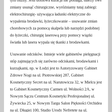
tym blizny. Jeśli domowa kuracja nie pomaga, należy owe
zmiany usunąć chirurgiczne, wyróżniamy tutaj zabiegi:
elektrochirurgię- używająca ładunki elektryczne do
wypalenia brodawki, łyżeczkowanie – usuwanie zmian
chorobowych za pomocą skalpela lub narzędzi podobnej
do łyżeczki, chirurgię laserową przy pomocy wiązki
światła lub lasera wypala się tkanki z brodawkami.
Usuwanie odcisków. Istnieje wiele gabinetów pielęgnacji
stóp zajmujących się zarówno odciskami, brodawkami i
kurzajkami, np. w Łodzi jest to Autoryzowany Gabinet
Zdrowe Nogi na ul. Piotrowskiej 287, Gabinet
Kosmetyczny Secret na ul. Narutowicza 32, w Mielcu jest
to Gabinet Kosmetyczny Carmen ul. Wolności 2A, w
Nowym Sączu Centrum Kosmetyki Profesjonalnej ul.
Żywiecka 25, w Nowym Targu Salon Piękności Orchidea
na ul. Długiej 100, Studio Urody Nefretete na ul.