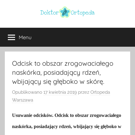
Przejdź
do
treści
Doktor
ortopeda
Warszawa,
Menu
ortopeda
usg
Warszawa,
ginekolog,
Warszawa
urolog,
Odcisk to obszar zrogowaciałego
dietetyk
naskórka, posiadający rdzeń,
wbijający się głęboko w skórę.
Opublikowano
17 kwietnia 2019
przez
Ortopeda
Warszawa
Usuwanie odcisków. Odcisk to obszar zrogowaciałego
naskórka, posiadający rdzeń, wbijający się głęboko w