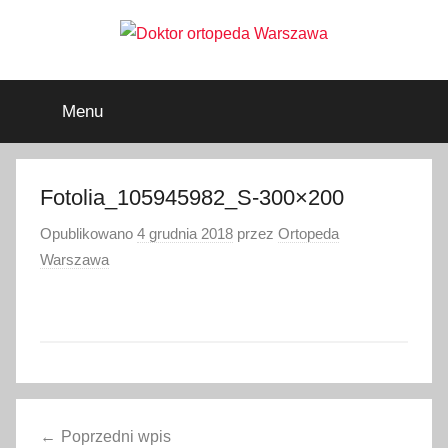
Przejdź
do
treści
Doktor
ortopeda
Warszawa,
Menu
usg
ortopeda
Warszawa,
ginekolog,
Warszawa
urolog,
Fotolia_105945982_S-300×200
dietetyk
Opublikowano
4 grudnia 2018
przez
Ortopeda
Warszawa
Nawigacja
Poprzedni wpis