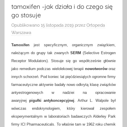
tamoxifen -jak działa i do czego się
go stosuje
Opublikowano
15 listopada 2019
przez
Ortopeda
Warszawa
Tamoxifen
jest specyficznym, organicznym związkiem,
należącym do grupy tak zwanych
SERM
(Selective Estrogen
Receptor Modulators). Stosuje się go współcześnie głównie
jako remedium podczas wielolekowej terapii
nowotworów
oraz
innych schorzeń. Pod koniec lat pięćdziesiątych ogromne firmy
farmaceutyczne aktywnie badały nowo odkrytą klasę związków
antyestrogenowych w nadziei na opracowanie
awaryjnej
pigułki antykoncepcyjnej
. Arthur L. Walpole był
wówczas endokrynologiem, który kierował zespołem
eksperymentalnym w laboratoriach badawczych Alderley Park
firmy ICI Pharmaceuticals. To właśnie tam w 1962 roku chemik