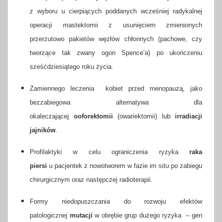
z wyboru u cierpiących poddanych wcześniej radykalnej
operacji mastektomii z usunięciem zmienionych
przerzutowo pakietów węzłów chłonnych (pachowe, czy
tworzące tak zwany ogon Spence’a) po ukończeniu
sześćdziesiątego roku życia.
Zamiennego leczenia kobiet przed menopauzą, jako
bezzabiegowa alternatywa dla
okaleczającej
ooforektomii
(owariektomii) lub
irradiacji
jajników
.
Profilaktyki w celu ograniczenia ryzyka
raka
piersi
u pacjentek z nowotworem w fazie im situ po zabiegu
chirurgicznym oraz następczej radioterapii.
Formy niedopuszczania do rozwoju efektów
patologicznej
mutacji
w obrębie grup dużego ryzyka – gen