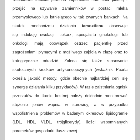
przejść na używanie zamienników w postaci mleka
przemysłowego lub istniejącego w tak zwanych bankach. Na
skutek mechanizmu działania
tamoxifenu
obserwuje
się indukcję owulacji. Lekarz, specjalista ginekologii lub
onkologii mają obowiązek ostrzec pacjentkę przed
zagrożeniami płynącymi z możliwego zajścia w ciążę oraz to
kategorycznie odradzić. Zaleca się także stosowanie
skutecznych środków antykoncepcyjnych (wskaźnik Pearla
określa jakość metody, gdzie obecnie najbardziej ceni się
synergię działania kilku przykładów). W razie zaistnienia ognisk
przerzutów do tkanki kostnej należy dokładnie monitorować
stężenie jonów wapnia w surowicy, a w przypadku
współistnienia problemów w badanym okresowo lipidogramie
(LDL, HDL, VLDL, trójglicerydy), ilości wspomnianych
parametrów gospodarki tłuszczowej.