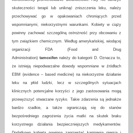
skuteczności terapii lub uniknąć zniszczenia leku, należy
przechowywać go w opakowaniach chroniących przed
wspomnianymi, niekorzystnymi warunkami. Kobiety w ciąży
powinny zachować szczególną ostrożność przy obcowaniu z
tym związkiem chemicznym. Według amerykańskiej, wiodącej
organizacji FDA (Food and Drug
Administration)
tamoxifen
należy do kategorii D. Oznacza to,
że istnieją niepodwarzalne dowody wspomniane w źródłach
EBM (evidence – based medicine) na niekorzystne działanie
leku na płód ludzki, lecz w szczególnych sytuacjach
klinicznych potencjalne korzyści z jego zastosowania mogą
przewyższyć stwarzane ryzyko. Takie zdarzenia są jednakże
bardzo rzadkie, a także ograniczają się do stanów
bezpośredniego zagrożenia życia matki na skutek braku
korzystnego działania bezpieczniejszych medykamentów.
Dodatkowo kobieta powinna zaprzestać karmienia piersią i