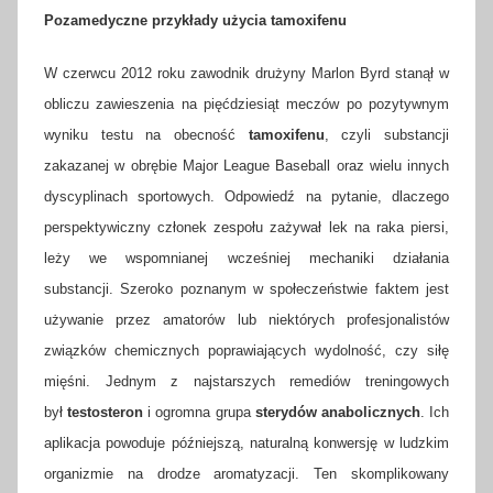
Pozamedyczne przykłady użycia tamoxifenu
W czerwcu 2012 roku zawodnik drużyny Marlon Byrd stanął w
obliczu zawieszenia na pięćdziesiąt meczów po pozytywnym
wyniku testu na obecność
tamoxifenu
, czyli substancji
zakazanej w obrębie Major League Baseball oraz wielu innych
dyscyplinach sportowych. Odpowiedź na pytanie, dlaczego
perspektywiczny członek zespołu zażywał lek na raka piersi,
leży we wspomnianej wcześniej mechaniki działania
substancji. Szeroko poznanym w społeczeństwie faktem jest
używanie przez amatorów lub niektórych profesjonalistów
związków chemicznych poprawiających wydolność, czy siłę
mięśni. Jednym z najstarszych remediów treningowych
był
testosteron
i ogromna grupa
sterydów anabolicznych
. Ich
aplikacja powoduje późniejszą, naturalną konwersję w ludzkim
organizmie na drodze aromatyzacji. Ten skomplikowany