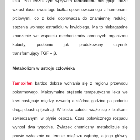
leku. Pod leczniczym wpływem
tamoxifenu
następuje także
wzrost ilości swoistego białka spowinowaconego z hormonami
płciowymi, co z kolei doprowadza do znamiennej redukcji
stężenia wolnego estradiolu w krwiobiegu. Ma to niebagatelne
znaczenie we wsparciu mechanizmów obronnych organizmu
kobiety, podobnie jak produkowany czynnik
transformujący
TGF – β
.
Metabolizm w ustroju człowieka
Tamoxifen
bardzo dobrze wchłania się z regionu przewodu
pokarmowego. Maksymalne stężenie terapeutyczne leku we
krwi następuje między czwartą a siódmą godziną po podaniu
drogą doustną (oralną). W blisko całości wiąże się z białkami
stwierdzanymi w płynie osocza. Czas połowicznego rozpadu
wynosi dwa tygodnie. Związek chemiczny metabolizuje się
prawie wyłącznie na terenie miąższu wątroby, a jego główny