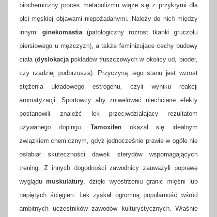
biochemiczny proces metabolizmu wiąże się z przykrymi dla
płci męskiej objawami niepożądanymi. Należy do nich między
innymi
ginekomastia
(patologiczny rozrost tkanki gruczołu
piersiowego u mężczyzn), a także feminizujące cechy budowy
ciała (
dyslokacja
pokładów tłuszczowych w okolicy ud, bioder,
czy rzadziej podbrzusza). Przyczyną tego stanu jest wzrost
stężenia układowego estrogenu, czyli wyniku reakcji
aromatyzacji. Sportowcy aby zniwelować niechciane efekty
postanowili znaleźć lek przeciwdziałający rezultatom
używanego dopingu.
Tamoxifen
okazał się idealnym
związkiem chemicznym, gdyż jednocześnie prawie w ogóle nie
osłabiał skuteczności dawek sterydów wspomagających
trening. Z innych dogodności zawodnicy zauważyli poprawę
wyglądu
muskulatury
, dzięki wyostrzeniu granic mięśni lub
napiętych ścięgien. Lek zyskał ogromną popularność wśród
ambitnych uczestników zawodów kulturystycznych. Właśnie