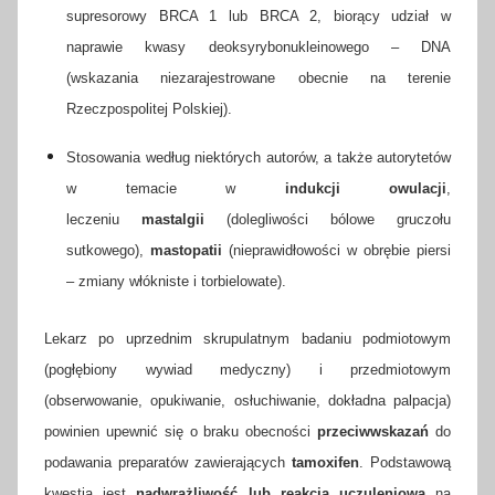
supresorowy BRCA 1 lub BRCA 2, biorący udział w
naprawie kwasy deoksyrybonukleinowego – DNA
(wskazania niezarajestrowane obecnie na terenie
Rzeczpospolitej Polskiej).
Stosowania według niektórych autorów, a także autorytetów
w temacie w
indukcji owulacji
,
leczeniu
mastalgii
(dolegliwości bólowe gruczołu
sutkowego),
mastopatii
(nieprawidłowości w obrębie piersi
– zmiany włókniste i torbielowate).
Lekarz po uprzednim skrupulatnym badaniu podmiotowym
(pogłębiony wywiad medyczny) i przedmiotowym
(obserwowanie, opukiwanie, osłuchiwanie, dokładna palpacja)
powinien upewnić się o braku obecności
przeciwwskazań
do
podawania preparatów zawierających
tamoxifen
. Podstawową
kwestią jest
nadwrażliwość lub reakcja uczuleniowa
na