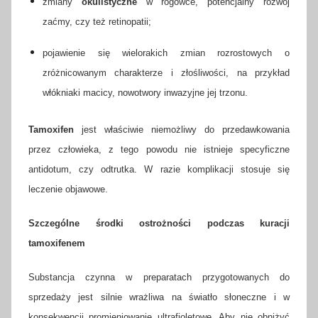
zmiany
okulistyczne
w rogówce, potencjalny rozwój
zaćmy, czy też retinopatii;
pojawienie się wielorakich zmian rozrostowych o
zróżnicowanym charakterze i złośliwości, na przykład
włókniaki macicy, nowotwory inwazyjne jej trzonu.
Tamoxifen
jest właściwie niemożliwy do przedawkowania
przez człowieka, z tego powodu nie istnieje specyficzne
antidotum, czy odtrutka. W razie komplikacji stosuje się
leczenie objawowe.
Szczególne środki ostrożności podczas kuracji
tamoxifenem
Substancja czynna w preparatach przygotowanych do
sprzedaży jest silnie wrażliwa na światło słoneczne i w
konsekwencji promieniowanie ultrafioletowe. Aby nie obniżyć