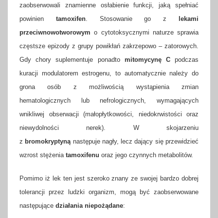
zaobserwowali znamienne osłabienie funkcji, jaką spełniać
powinien
tamoxifen
. Stosowanie go z
lekami
przeciwnowotworowym
o cytotoksycznymi naturze sprawia
częstsze epizody z grupy powikłań zakrzepowo – zatorowych.
Gdy chory suplementuje ponadto
mitomycynę C
podczas
kuracji modulatorem estrogenu, to automatycznie należy do
grona osób z możliwością wystąpienia zmian
hematologicznych lub nefrologicznych, wymagających
wnikliwej obserwacji (małopłytkowości, niedokrwistości oraz
niewydolności nerek). W skojarzeniu
z
bromokryptyną
następuje nagły, lecz dający się przewidzieć
wzrost stężenia
tamoxifenu
oraz jego czynnych metabolitów.
Pomimo iż lek ten jest szeroko znany ze swojej bardzo dobrej
tolerancji przez ludzki organizm, mogą być zaobserwowane
następujące
działania niepożądane
: