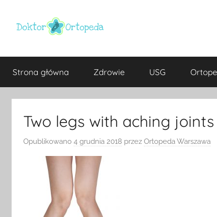
Przejdź
do
treści
Doktor
ortopeda
Warszawa,
Strona główna
Zdrowie
USG
Ortope
usg
ortopeda
Warszawa,
ginekolog,
Warszawa
urolog,
Two legs with aching joints
dietetyk
Opublikowano
4 grudnia 2018
przez
Ortopeda Warszawa