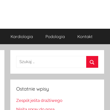
Kardiologia
Podologia
Kontakt
Szukaj:
Szukaj
Ostatnie wpisy
Zespół jelita drażliwego
Nisita spray do nosa