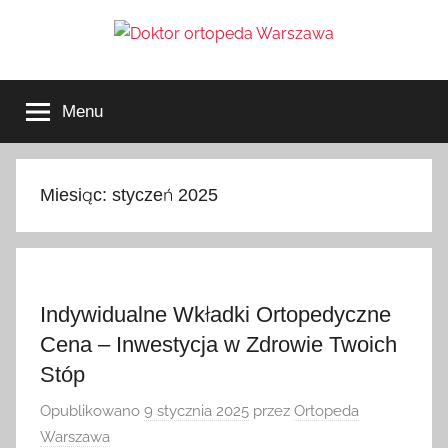
Przejdź
do
treści
Doktor
ortopeda
Warszawa,
Menu
usg
ortopeda
Warszawa,
ginekolog,
Warszawa
urolog,
Miesiąc:
styczeń 2025
dietetyk
Indywidualne Wkładki Ortopedyczne
Cena – Inwestycja w Zdrowie Twoich
Stóp
Opublikowano
9 stycznia 2025
przez
Ortopeda
Warszawa