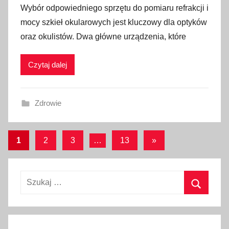
Wybór odpowiedniego sprzętu do pomiaru refrakcji i
mocy szkieł okularowych jest kluczowy dla optyków
oraz okulistów. Dwa główne urządzenia, które
Czytaj dalej
Zdrowie
Stronicowanie
Następne
1
2
3
…
13
»
wpisy
wpisów
Szukaj:
Szukaj