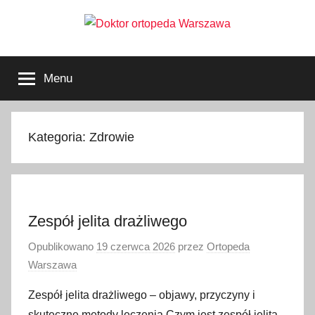
Przejdź
do
treści
Doktor
ortopeda
Warszawa,
Menu
usg
ortopeda
Warszawa,
ginekolog,
Warszawa
urolog,
Kategoria:
Zdrowie
dietetyk
Zespół jelita drażliwego
Opublikowano
19 czerwca 2026
przez
Ortopeda
Warszawa
Zespół jelita drażliwego – objawy, przyczyny i
skuteczne metody leczenia Czym jest zespół jelita