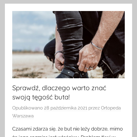
Sprawdź, dlaczego warto znać
swoją tęgość buta!
Opublikowano
28 października 2021
przez
Ortopeda
Warszawa
Czasami zdarza się, że but nie leży dobrze, mimo