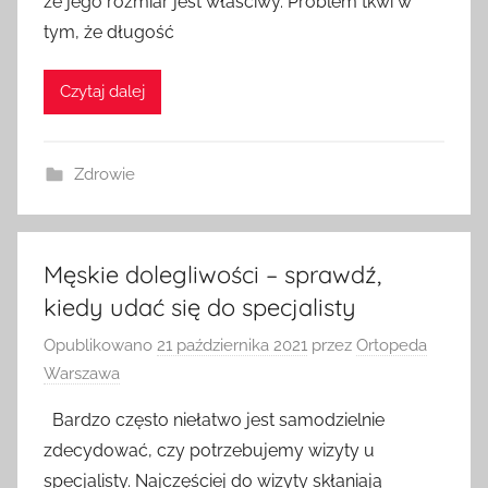
że jego rozmiar jest właściwy. Problem tkwi w
tym, że długość
Czytaj dalej
Zdrowie
Męskie dolegliwości – sprawdź,
kiedy udać się do specjalisty
Opublikowano
21 października 2021
przez
Ortopeda
Warszawa
Bardzo często niełatwo jest samodzielnie
zdecydować, czy potrzebujemy wizyty u
specjalisty. Najczęściej do wizyty skłaniają