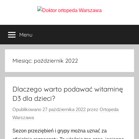
Przejdź
do
Doktor
treści
ortopeda
Warszawa,
Menu
ortopeda
usg
Warszawa,
ginekolog,
Warszawa
urolog,
Miesiąc:
październik 2022
dietetyk
Dlaczego warto podawać witaminę
D3 dla dzieci?
Opublikowano
27 października 2022
przez
Ortopeda
Warszawa
Sezon przeziębień i grypy można uznać za