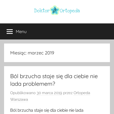
Przejdź
do
treści
Doktor
ortopeda
Warszawa,
Menu
ortopeda
usg
Warszawa,
ginekolog,
Warszawa
urolog,
Miesiąc:
marzec 2019
dietetyk
Ból brzucha staje się dla ciebie nie
lada problemem?
Opublikowano
30 marca 2019
przez
Ortopeda
Warszawa
Ból brzucha staje się dla ciebie nie lada