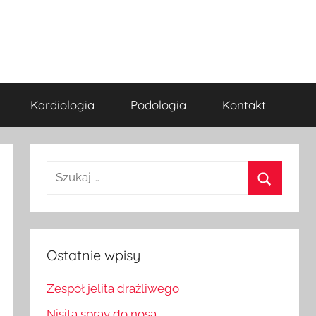
Kardiologia
Podologia
Kontakt
Szukaj:
Szukaj
Ostatnie wpisy
Zespół jelita drażliwego
Nisita spray do nosa