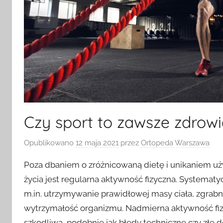
Czy sport to zawsze zdrow
Opublikowano
12 maja 2021
przez
Ortopeda Warszawa
Poza dbaniem o zróżnicowaną dietę i unikaniem uż
życia jest regularna aktywność fizyczna. Systematyc
m.in. utrzymywanie prawidłowej masy ciała, zgrab
wytrzymałość organizmu. Nadmierna aktywność fiz
szkodliwa, podobnie jak błędy techniczne czy złe 