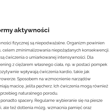
formy aktywności
ności fizycznej są niepodważalne. Organizm powinien
, celem zminimalizowania niepożądanych konsekwencji.
a są ćwiczenia o umiarkowanej intensywności. Dla
rening z ciężarem własnego ciała, np. w postaci pompek
zytywnie wpływają ćwiczenia kardio, takie jak
na rowerze. Sposobem na wzmocnienie narządów
niają macicę, jelita pęcherz. Ich ćwiczenia mogą również
ć przebieg naturalnego porodu.
ponadto spacery. Regularne wybieranie się na piesze
rii, ale też dotlenia mózg, wzmacnia pamięć oraz