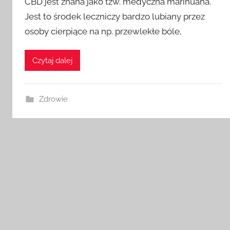
CBD jest znana jako tzw. medyczna marihuana.
Jest to środek leczniczy bardzo lubiany przez
osoby cierpiące na np. przewlekłe bóle,
Czytaj dalej
Zdrowie