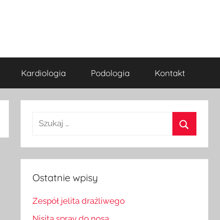
Kardiologia
Podologia
Kontakt
Szukaj:
Szukaj
Ostatnie wpisy
Zespół jelita drażliwego
Nisita spray do nosa