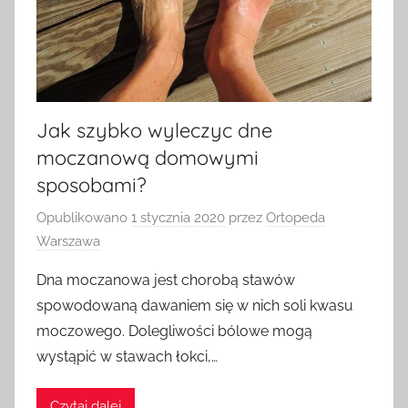
Jak szybko wyleczyc dne
moczanową domowymi
sposobami?
Opublikowano
1 stycznia 2020
przez
Ortopeda
Warszawa
Dna moczanowa jest chorobą stawów
spowodowaną dawaniem się w nich soli kwasu
moczowego. Dolegliwości bólowe mogą
wystąpić w stawach łokci,…
Czytaj dalej