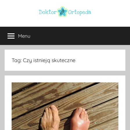
Przejdź
do
treści
Doktor
ortopeda
Warszawa,
Menu
ortopeda
usg
Warszawa,
ginekolog,
Warszawa
urolog,
Tag:
Czy istnieją skuteczne
dietetyk