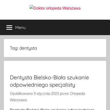
Przejdź
do
Doktor
treści
ortopeda
Warszawa,
Menu
ortopeda
usg
Warszawa,
ginekolog,
Warszawa
urolog,
Tag:
dentysta
dietetyk
Dentysta Bielsko-Biała szukanie
odpowiedniego specjalisty
Opublikowano
9 stycznia 2023
przez
Ortopeda
Warszawa