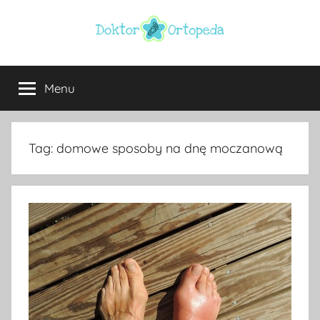
Przejdź
do
treści
Doktor
ortopeda
Warszawa,
Menu
ortopeda
usg
Warszawa,
ginekolog,
Warszawa
urolog,
Tag:
domowe sposoby na dnę moczanową
dietetyk