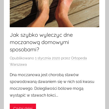
Jak szybko wyleczyc dne
moczanową domowymi
sposobami?
Opublikowano
1 stycznia 2020
przez
Ortopeda
Warszawa
Dna moczanowa jest chorobą stawów
spowodowaną dawaniem się w nich soli kwasu
moczowego. Dolegliwości bólowe mogą
wystąpić w stawach łokci,…
Czytaj dalej