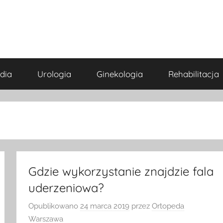
dia
Urologia
Ginekologia
Rehabilitacja
Gdzie wykorzystanie znajdzie fala
uderzeniowa?
Opublikowano
24 marca 2019
przez
Ortopeda
Warszawa