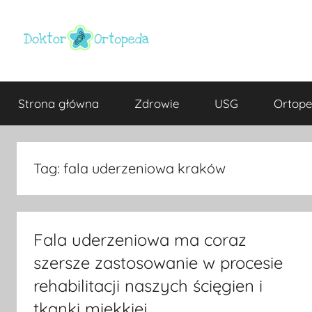
Przejdź
do
treści
Doktor
ortopeda
Warszawa,
Strona główna
Zdrowie
USG
Ortope
usg
ortopeda
Warszawa,
ginekolog,
Warszawa
urolog,
Tag:
fala uderzeniowa kraków
dietetyk
Fala uderzeniowa ma coraz
szersze zastosowanie w procesie
rehabilitacji naszych ścięgien i
tkanki miękkiej