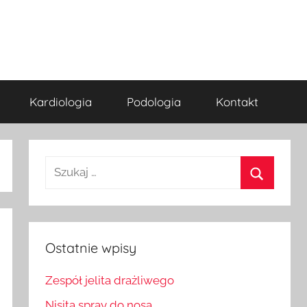
Kardiologia
Podologia
Kontakt
Szukaj:
Szukaj
Ostatnie wpisy
Zespół jelita drażliwego
Nisita spray do nosa