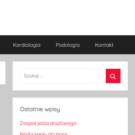
Kardiologia
Podologia
Kontakt
Szukaj:
Szukaj
Ostatnie wpisy
Zespół jelita drażliwego
Nisita spray do nosa