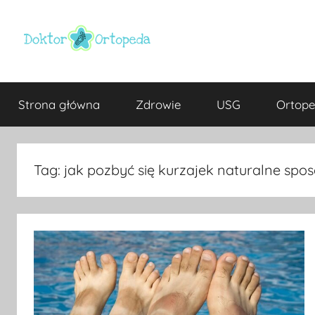
Przejdź
do
treści
Doktor
ortopeda
Warszawa,
Strona główna
Zdrowie
USG
Ortope
usg
ortopeda
Warszawa,
ginekolog,
Warszawa
urolog,
Tag:
jak pozbyć się kurzajek naturalne spos
dietetyk