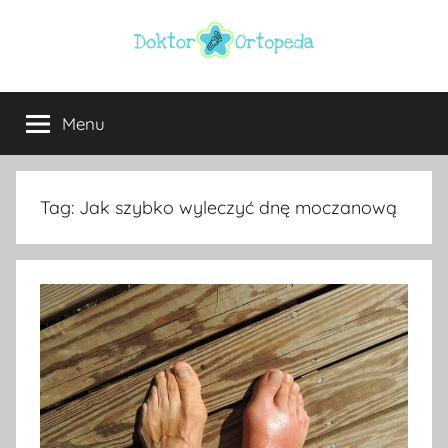
Przejdź
do
treści
Doktor
ortopeda
Warszawa,
Menu
ortopeda
usg
Warszawa,
ginekolog,
Warszawa
urolog,
Tag:
Jak szybko wyleczyć dnę moczanową
dietetyk