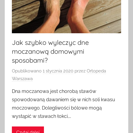
Jak szybko wyleczyc dne
moczanową domowymi
sposobami?
Opublikowano
1 stycznia 2020
przez
Ortopeda
Warszawa
Dna moczanowa jest chorobą stawów
spowodowaną dawaniem się w nich soli kwasu
moczowego. Dolegliwości bólowe mogą
wystąpić w stawach łokci,…
Czytaj dalej