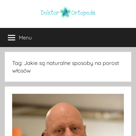
Przejdź
do
treści
Doktor
ortopeda
Warszawa,
Menu
ortopeda
usg
Warszawa,
ginekolog,
Warszawa
urolog,
Tag:
Jakie są naturalne sposoby na porost
dietetyk
włosów