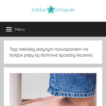
Przejdź
do
treści
Doktor
ortopeda
Warszawa,
Menu
ortopeda
usg
Warszawa,
ginekolog,
Warszawa
urolog,
Tag:
niekiedy jedynym rozwiązaniem na
dietetyk
bolące pięty są domowe sposoby leczenia