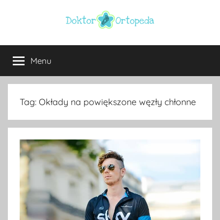
Przejdź
do
treści
Doktor
ortopeda
Warszawa,
Menu
ortopeda
usg
Warszawa,
ginekolog,
Warszawa
urolog,
Tag:
Okłady na powiększone węzły chłonne
dietetyk