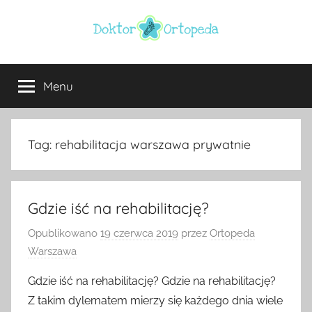
Przejdź
do
treści
Doktor
ortopeda
Warszawa,
Menu
ortopeda
usg
Warszawa,
ginekolog,
Warszawa
urolog,
Tag:
rehabilitacja warszawa prywatnie
dietetyk
Gdzie iść na rehabilitację?
Opublikowano
19 czerwca 2019
przez
Ortopeda
Warszawa
Gdzie iść na rehabilitację? Gdzie na rehabilitację?
Z takim dylematem mierzy się każdego dnia wiele