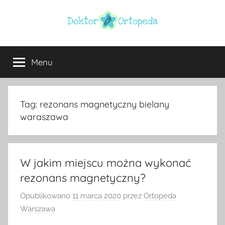
Przejdź
do
treści
Doktor
ortopeda
Warszawa,
Menu
ortopeda
usg
Warszawa,
ginekolog,
Warszawa
urolog,
Tag:
rezonans magnetyczny bielany
dietetyk
waraszawa
W jakim miejscu można wykonać
rezonans magnetyczny?
Opublikowano
11 marca 2020
przez
Ortopeda
Warszawa