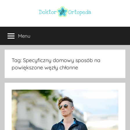
Przejdź
do
treści
Doktor
ortopeda
Warszawa,
Menu
ortopeda
usg
Warszawa,
ginekolog,
Warszawa
urolog,
Tag:
Specyficzny domowy sposób na
dietetyk
powiększone węzły chłonne