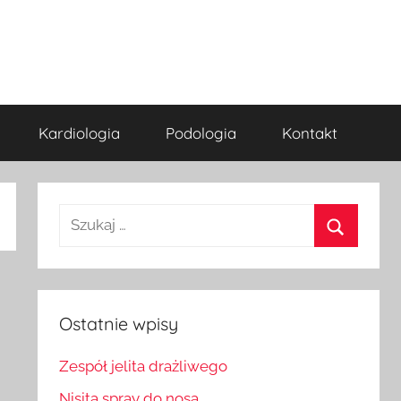
Kardiologia
Podologia
Kontakt
Szukaj:
Szukaj
Ostatnie wpisy
Zespół jelita drażliwego
Nisita spray do nosa