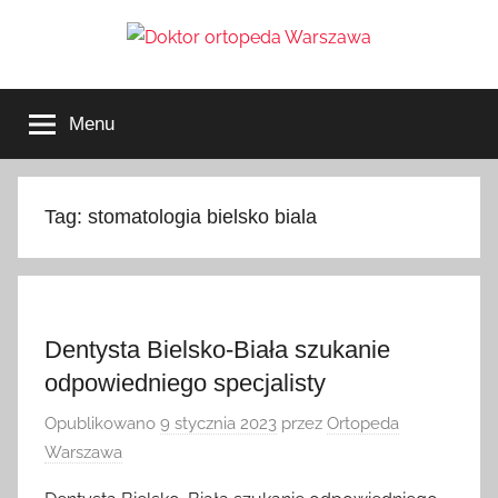
Przejdź
do
treści
Doktor
ortopeda
Warszawa,
Menu
usg
ortopeda
Warszawa,
ginekolog,
Warszawa
urolog,
Tag:
stomatologia bielsko biala
dietetyk
Dentysta Bielsko-Biała szukanie
odpowiedniego specjalisty
Opublikowano
9 stycznia 2023
przez
Ortopeda
Warszawa