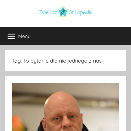
Przejdź
do
treści
Doktor
ortopeda
Warszawa,
Menu
ortopeda
usg
Warszawa,
ginekolog,
Warszawa
urolog,
Tag:
To pytanie dla nie jednego z nas
dietetyk