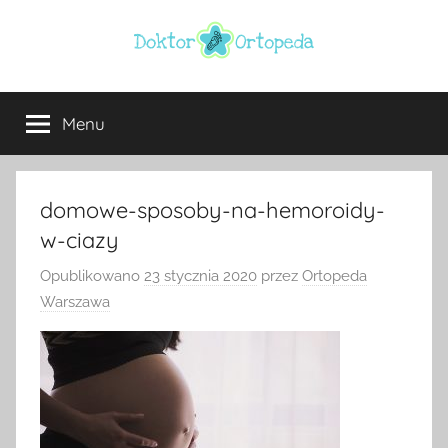
Przejdź
do
treści
Doktor
ortopeda
Warszawa,
Menu
ortopeda
usg
Warszawa,
ginekolog,
Warszawa
urolog,
domowe-sposoby-na-hemoroidy-
dietetyk
w-ciazy
Opublikowano
23 stycznia 2020
przez
Ortopeda
Warszawa