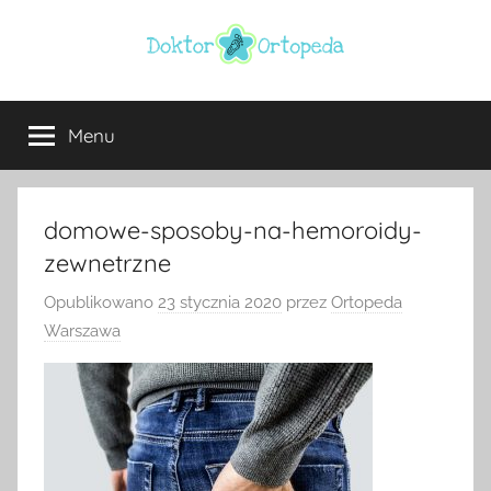
Przejdź
do
treści
Doktor
ortopeda
Warszawa,
Menu
ortopeda
usg
Warszawa,
ginekolog,
Warszawa
urolog,
domowe-sposoby-na-hemoroidy-
dietetyk
zewnetrzne
Opublikowano
23 stycznia 2020
przez
Ortopeda
Warszawa