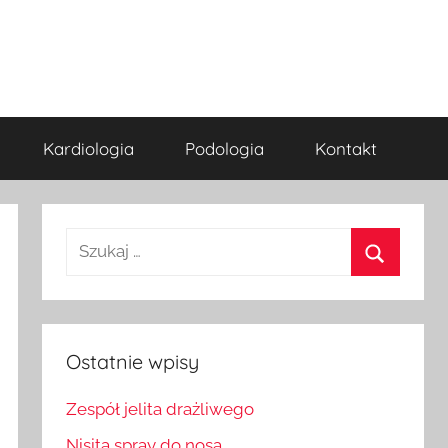
Kardiologia
Podologia
Kontakt
Szukaj:
Szukaj
Ostatnie wpisy
Zespół jelita drażliwego
Nisita spray do nosa