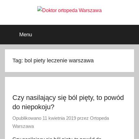
Przejdź
do
treści
Doktor
ortopeda
Warszawa,
Menu
usg
ortopeda
Warszawa,
ginekolog,
Warszawa
urolog,
Tag:
bol piety leczenie warszawa
dietetyk
Czy nasilający się ból pięty, to powód
do niepokoju?
Opublikowano
11 kwietnia 2019
przez
Ortopeda
Warszawa