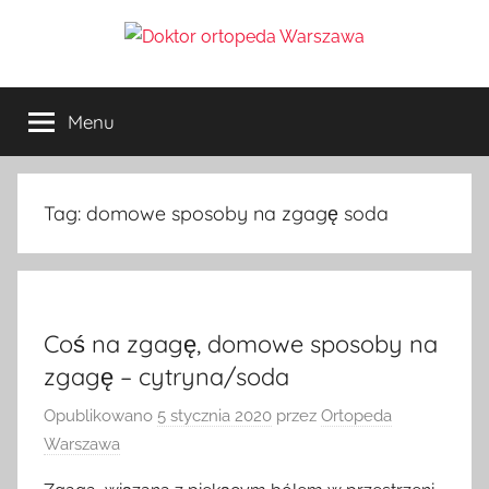
Przejdź
do
Doktor
treści
ortopeda
Warszawa,
Menu
ortopeda
usg
Warszawa,
ginekolog,
Warszawa
urolog,
Tag:
domowe sposoby na zgagę soda
dietetyk
Coś na zgagę, domowe sposoby na
zgagę – cytryna/soda
Opublikowano
5 stycznia 2020
przez
Ortopeda
Warszawa