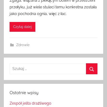
Zgaga, wiązana z piekącym bólem w przestrzeni
przełyku, już wiele stuleci temu konkretna została
jako pochodna ognia, więc z łac.
Czytaj dalej
Zdrowie
Szukaj:
Szukaj
Ostatnie wpisy
Zespół jelita drażliwego