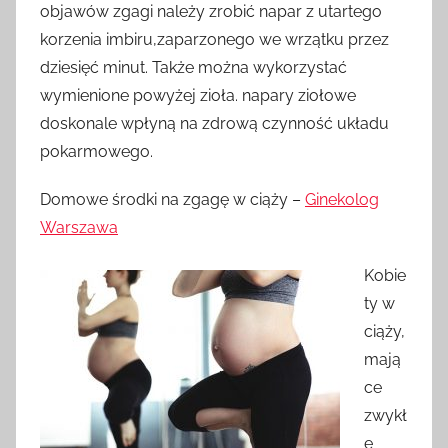
objawów zgagi należy zrobić napar z utartego
korzenia imbiru,zaparzonego we wrzątku przez
dziesięć minut. Także można wykorzystać
wymienione powyżej zioła. napary ziołowe
doskonale wpłyną na zdrową czynność układu
pokarmowego.
Domowe środki na zgagę w ciąży –
Ginekolog
Warszawa
Kobie
ty w
ciąży,
mają
ce
zwykł
e