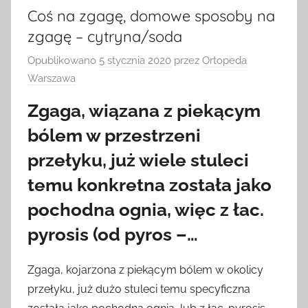
Coś na zgagę, domowe sposoby na
zgagę – cytryna/soda
Opublikowano
5 stycznia 2020
przez
Ortopeda
Warszawa
Zgaga, wiązana z piekącym
bólem w przestrzeni
przełyku, już wiele stuleci
temu konkretna została jako
pochodna ognia, więc z łac.
pyrosis (od pyros –…
Zgaga, kojarzona z piekącym bólem w okolicy
przełyku, już dużo stuleci temu specyficzna