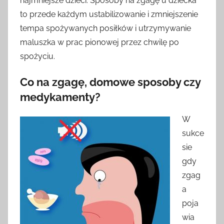
najmniejsze dzieci. Sposoby na zgagę u dziecka
to przede każdym ustabilizowanie i zmniejszenie
tempa spożywanych posiłków i utrzymywanie
maluszka w prac pionowej przez chwilę po
spożyciu.
Co na zgagę, domowe sposoby czy
medykamenty?
W
sukce
sie
gdy
zgag
a
poja
wia