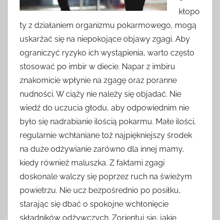
kłopo
ty z działaniem organizmu pokarmowego, mogą
uskarżać się na niepokojące objawy zgagi. Aby
ograniczyć ryzyko ich wystąpienia, warto często
stosować po imbir w diecie. Napar z imbiru
znakomicie wpłynie na zgagę oraz poranne
nudności. W ciąży nie należy się objadać. Nie
wiedź do uczucia głodu, aby odpowiednim nie
było się nadrabianie ilością pokarmu. Małe ilości,
regularnie wchłaniane toż najpiękniejszy środek
na duże odżywianie zarówno dla innej mamy,
kiedy również maluszka. Z faktami zgagi
doskonale walczy się poprzez ruch na świeżym
powietrzu. Nie ucz bezpośrednio po posiłku,
starając się dbać o spokojne wchłonięcie
składników odżywczych. Zorientuj się, jakie