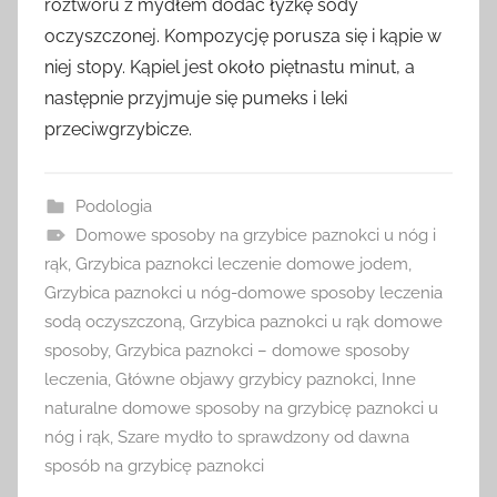
roztworu z mydłem dodać łyżkę sody
oczyszczonej. Kompozycję porusza się i kąpie w
niej stopy. Kąpiel jest około piętnastu minut, a
następnie przyjmuje się pumeks i leki
przeciwgrzybicze.
Podologia
Domowe sposoby na grzybice paznokci u nóg i
rąk
,
Grzybica paznokci leczenie domowe jodem
,
Grzybica paznokci u nóg-domowe sposoby leczenia
sodą oczyszczoną
,
Grzybica paznokci u rąk domowe
sposoby
,
Grzybica paznokci – domowe sposoby
leczenia
,
Główne objawy grzybicy paznokci
,
Inne
naturalne domowe sposoby na grzybicę paznokci u
nóg i rąk
,
Szare mydło to sprawdzony od dawna
sposób na grzybicę paznokci