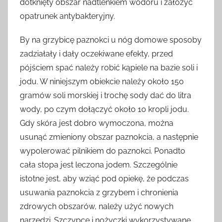
dotknięty obszar nadtlenkiem wodoru i założyć
opatrunek antybakteryjny.
By na grzybicę paznokci u nóg domowe sposoby
zadziałały i dały oczekiwane efekty, przed
pójściem spać należy robić kąpiele na bazie soli i
jodu. W niniejszym obiekcie należy około 150
gramów soli morskiej i trochę sody dać do litra
wody, po czym dołączyć około 10 kropli jodu.
Gdy skóra jest dobro wymoczona, można
usunąć zmieniony obszar paznokcia, a następnie
wypolerować pilnikiem do paznokci. Ponadto
cała stopa jest leczona jodem. Szczególnie
istotne jest, aby wziąć pod opiekę, że podczas
usuwania paznokcia z grzybem i chronienia
zdrowych obszarów, należy użyć nowych
narzędzi. Szczypce i nożyczki wykorzystywane