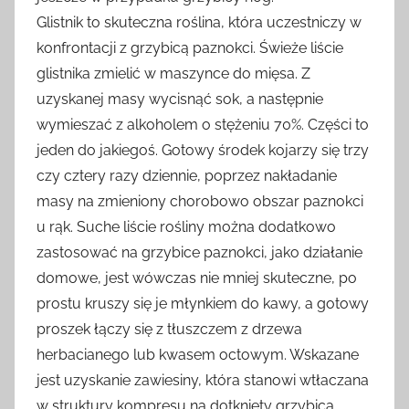
Glistnik to skuteczna roślina, która uczestniczy w
konfrontacji z grzybicą paznokci. Świeże liście
glistnika zmielić w maszynce do mięsa. Z
uzyskanej masy wycisnąć sok, a następnie
wymieszać z alkoholem o stężeniu 70%. Części to
jeden do jakiegoś. Gotowy środek kojarzy się trzy
czy cztery razy dziennie, poprzez nakładanie
masy na zmieniony chorobowo obszar paznokci
u rąk. Suche liście rośliny można dodatkowo
zastosować na grzybice paznokci, jako działanie
domowe, jest wówczas nie mniej skuteczne, po
prostu kruszy się je młynkiem do kawy, a gotowy
proszek łączy się z tłuszczem z drzewa
herbacianego lub kwasem octowym. Wskazane
jest uzyskanie zawiesiny, która stanowi wtłaczana
w struktury kompresu na dotknięty grzybicą