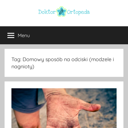
Przejdź
do
treści
Doktor
ortopeda
Warszawa,
Menu
ortopeda
usg
Warszawa,
ginekolog,
Warszawa
urolog,
Tag:
Domowy sposób na odciski (modzele i
dietetyk
nagnioty)