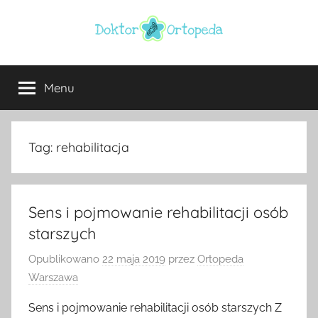
Przejdź
do
treści
Doktor
ortopeda
Warszawa,
Menu
ortopeda
usg
Warszawa,
ginekolog,
Warszawa
urolog,
Tag:
rehabilitacja
dietetyk
Sens i pojmowanie rehabilitacji osób
starszych
Opublikowano
22 maja 2019
przez
Ortopeda
Warszawa
Sens i pojmowanie rehabilitacji osób starszych Z