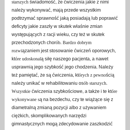
starszych
świadomość, że ćwiczenia jakie z nimi
należy wykonywać, mają przede wszystkim
podtrzymać sprawność jaką posiadają lub poprawić
deficyty jakie zaszły w skutek właśnie zmian
występujących z racji wieku, czy też w skutek
przechodzonych chor
ób. Bardzo dobrym
rozwi
ązaniem jest stosowanie ćwiczeń oporowych,
kt
óre udoskonal
ą siłę naszego pacjenta, a nawet
usprawnią jego szybkość jego chodzenia. Należy
też pamiętać, że są ćwiczenia, kt
órych z pewno
ścią
należy unikać w rehabilitowaniu os
ób starszych.
Wszystkie
ćwiczenia szybkościowe, a także i te kt
óre
wykonywane s
ą na bezdechu, czy te wiążące się z
diametralną zmianą pozycji albo z używaniem
ciężkich, skomplikowanych narzędzi
gimnastycznych mogą zdecydowanie zaszkodzić