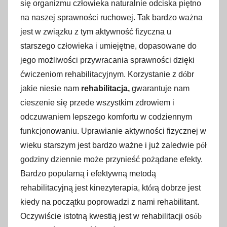
się organizmu człowieka naturalnie odciska piętno
na naszej sprawności ruchowej. Tak bardzo ważna
jest w związku z tym aktywność fizyczna u
starszego człowieka i umiejętne, dopasowane do
jego możliwości przywracania sprawności dzięki
ćwiczeniom rehabilitacyjnym. Korzystanie z d
ó
br
jakie niesie nam
rehabilitacja,
gwarantuje nam
cieszenie się przede wszystkim zdrowiem i
odczuwaniem lepszego komfortu w codziennym
funkcjonowaniu. Uprawianie aktywności fizycznej w
wieku starszym jest bardzo ważne i już zaledwie p
ó
ł
godziny dziennie może przynieść pożądane efekty.
Bardzo popularną i efektywną metodą
rehabilitacyjną jest kinezyterapia, kt
ór
ą dobrze jest
kiedy na początku poprowadzi z nami rehabilitant.
Oczywiście istotną kwestią jest w rehabilitacji os
ób