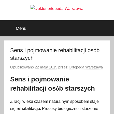
Przejdź
do
treści
Doktor
ortopeda
Warszawa,
Menu
usg
ortopeda
Warszawa,
ginekolog,
Warszawa
urolog,
Sens i pojmowanie rehabilitacji osób
dietetyk
starszych
Opublikowano
22 maja 2019
przez
Ortopeda Warszawa
Sens i pojmowanie
rehabilitacji os
b starszych
ó
Z racji wieku czasem naturalnym sposobem staje
się
rehabilitacja.
Procesy biologiczne i starzenie