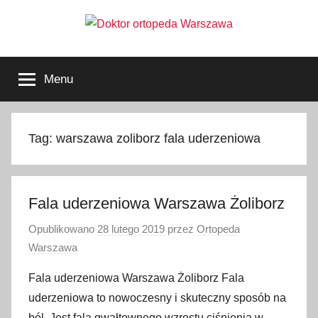
Przejdź
do
treści
Doktor
ortopeda
Warszawa,
Menu
usg
ortopeda
Warszawa,
ginekolog,
Warszawa
urolog,
Tag:
warszawa zoliborz fala uderzeniowa
dietetyk
Fala uderzeniowa Warszawa Żoliborz
Opublikowano
28 lutego 2019
przez
Ortopeda
Warszawa
Fala uderzeniowa Warszawa Żoliborz Fala
uderzeniowa to nowoczesny i skuteczny sposób na
ból. Jest falą gwałtownego wzrostu ciśnienia w