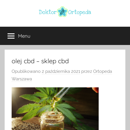
Przejdź
do
treści
Doktor
ortopeda
Warszawa,
Menu
ortopeda
usg
Warszawa,
ginekolog,
Warszawa
urolog,
olej cbd – sklep cbd
dietetyk
Opublikowano
2 października 2021
przez
Ortopeda
Warszawa