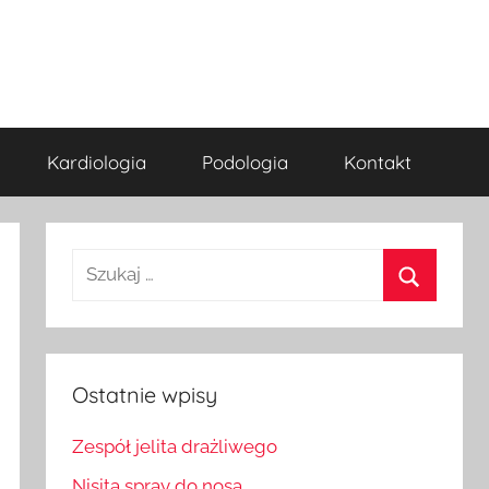
Kardiologia
Podologia
Kontakt
Szukaj:
Szukaj
Ostatnie wpisy
Zespół jelita drażliwego
Nisita spray do nosa