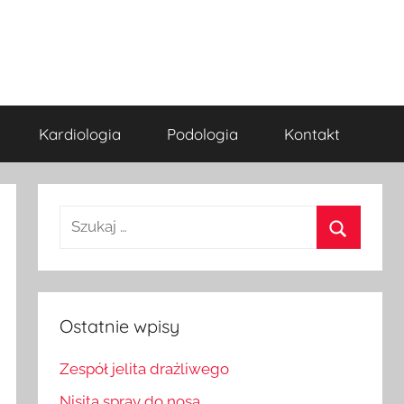
Kardiologia
Podologia
Kontakt
Szukaj:
Szukaj
Ostatnie wpisy
Zespół jelita drażliwego
Nisita spray do nosa