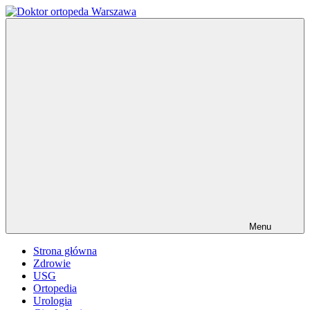
Przejdź
do
Doktor
ortopeda
treści
ortopeda
Warszawa,
Warszawa
usg
Warszawa,
ginekolog,
urolog,
dietetyk
Menu
Strona główna
Zdrowie
USG
Ortopedia
Urologia