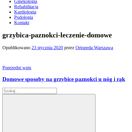
Ginekologia
Rehabilitacja
Kardiologia
Podologia
Kontakt
grzybica-paznokci-leczenie-domowe
Opublikowano
23 stycznia 2020
przez
Ortopeda Warszawa
Nawigacja
Poprzedni wpis
wpisu
Domowe sposoby na grzybice paznokci u nóg i rąk
Szukaj: