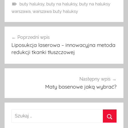
buty haluksy
,
buty na haluksy
,
buty na haluksy
warszawa
,
warszawa buty haluksy
Nawigacja
Poprzedni wpis
wpisu
Liposukcja laserowa – innowacyjna metoda
redukcji tkanki tłuszczowej
Następny wpis
Maty basenowe jaką wybrać?
Szukaj:
Szukaj