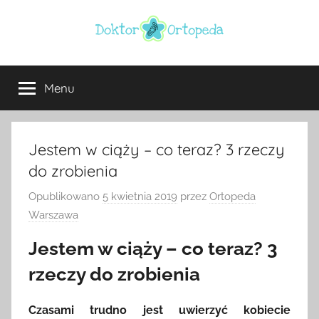
Przejdź
do
treści
Doktor
ortopeda
Warszawa,
Menu
ortopeda
usg
Warszawa,
ginekolog,
Warszawa
urolog,
Jestem w ciąży – co teraz? 3 rzeczy
dietetyk
do zrobienia
Opublikowano
5 kwietnia 2019
przez
Ortopeda
Warszawa
Jestem w ciąży – co teraz? 3
rzeczy do zrobienia
Czasami trudno jest uwierzyć kobiecie