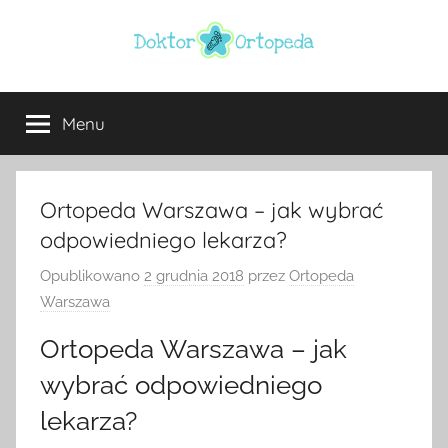
Przejdź
do
treści
Doktor
ortopeda
Warszawa,
Menu
ortopeda
usg
Warszawa,
ginekolog,
Warszawa
urolog,
Ortopeda Warszawa – jak wybrać
dietetyk
odpowiedniego lekarza?
Opublikowano
2 grudnia 2018
przez
Ortopeda
Warszawa
Ortopeda Warszawa – jak
wybrać odpowiedniego
lekarza?