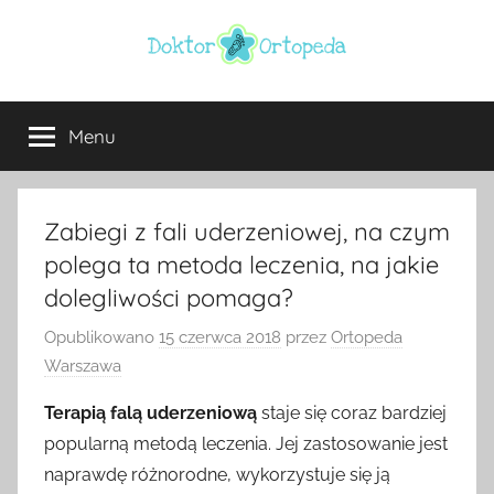
Przejdź
do
treści
Doktor
ortopeda
Warszawa,
Menu
ortopeda
usg
Warszawa,
ginekolog,
Warszawa
urolog,
Zabiegi z fali uderzeniowej, na czym
dietetyk
polega ta metoda leczenia, na jakie
dolegliwości pomaga?
Opublikowano
15 czerwca 2018
przez
Ortopeda
Warszawa
Terapią falą uderzeniową
staje się coraz bardziej
popularną metodą leczenia. Jej zastosowanie jest
naprawdę różnorodne, wykorzystuje się ją