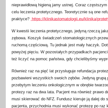
nieprawidłową higieną jamy ustnej. Coraz częstszym
celu leczenia protetycznego. Teoretycznie są one re
praktyce?
https://klinikastomatologii.eu/klinika/prote
W kwestii leczenia protetycznego, jedyną rzeczą jak
zębowa. Koszyk świadczeń stomatologicznych przewid
ruchomą częściową. Tu jednak jest mały haczyk. Doty
powyżej pięciu. W pozostałych przypadkach pacjenci
też liczyć na pomoc państwa, gdy chcielibyśmy wyp
Również raz na pięć lat przysługuje refundacja protez
pozbawieni wszystkich swoich zębów. Jedyną grupą p
przebytym leczeniu onkologicznym w obrębie twarzo
protezy raz na dwa lata. Pacjent ma również prawo d
musi skierować do NFZ. Fundusz kieruje ją dalej do s
pacjenta, przychodnia musi wykonać protezę po raz k