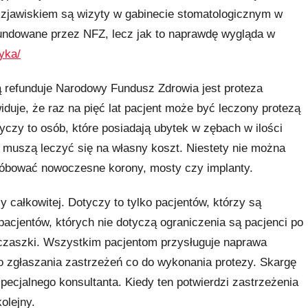
 zjawiskiem są wizyty w gabinecie stomatologicznym w
fundowane przez NFZ, lecz jak to naprawdę wygląda w
tyka/
ą refunduje Narodowy Fundusz Zdrowia jest proteza
uje, że raz na pięć lat pacjent może być leczony protezą
czy to osób, które posiadają ubytek w zębach w ilości
 muszą leczyć się na własny koszt. Niestety nie można
róbować nowoczesne korony, mosty czy implanty.
y całkowitej. Dotyczy to tylko pacjentów, którzy są
acjentów, których nie dotyczą ograniczenia są pacjenci po
czaszki. Wszystkim pacjentom przysługuje naprawa
o zgłaszania zastrzeżeń co do wykonania protezy. Skargę
pecjalnego konsultanta. Kiedy ten potwierdzi zastrzeżenia
olejny.