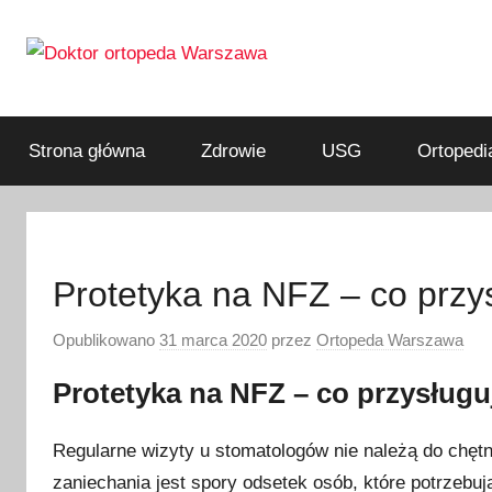
Przejdź
do
treści
ortopeda
Doktor
Warszawa,
usg
Strona główna
Zdrowie
USG
Ortopedi
ortopeda
Warszawa,
ginekolog,
Warszawa
urolog,
dietetyk
Protetyka na NFZ – co przy
Opublikowano
31 marca 2020
przez
Ortopeda Warszawa
Protetyka na NFZ – co przysługu
Regularne wizyty u stomatologów nie należą do chę
zaniechania jest spory odsetek osób, które potrzebuj